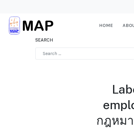
HOME
ABO
SEARCH
Type 2 or more characters for results.
Lab
emplo
กฎหมาย