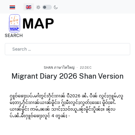
Select your language
SEARCH
Type 2 or more characters for results.
SHAN ภาษาไทใหญ่
22.DEC
Migrant Diary 2026 Shan Version
ႁူဝ်ၶေႃႈပပ်ႉမၢႆတွင်းႁႅင်းၵၢၼ် ပီ2026 ၼႆႉ ပဵၼ် လွင်ႈႁူမ်ႇလူ
မ်ႈတႃႇႁႅင်းၵၢၼ်ယၢၼ်မိူင်း၊ ႁႂ်ႈမီးလွင်ႈလွတ်ႈၽေး မိူဝ်ႈၶၢႆႉ
ယၢၼ်မိူင်း ဢမ်ႇၼၼ် သၢင်ႈသဝ်းယူႇၼႂ်းမိူင်းပိူၼ်ႈ။ ၼႂ်းပ
ပ်ႉၼႆႉမီးႁူဝ်ၶေႃႈလူင် 4 တွၼ်ႈ -