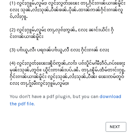
(1) လွင်ႈႁူမ်ႇလူမ်ႈ၊ လွင်ႈလွတ်ႈၽေး တႃႇႁႅင်းၵၢၼ်ယၢၼ်မိူင်း 
လႄႈ သုၼ်ႇလႆႈသုၼ်ႇပဵၼ်ၶၼ်ႉပိုၼ်ႉထၢၼ်ဢၼ်ႁႅင်းၵၢၼ်လူ
ဝ်ႇလႆႈႁူႉ
(2) လွင်ႈႁူမ်ႇလူမ်ႈ တႃႇလုၵ်ႈဢွၼ်ႇ လႄႈ ၼၢင်းယိင်း ႁႅ
င်းၵၢၼ်ယၢၼ်မိူင်း
(3) ပၢႆးယူႇလီ၊ ပရၵၼ်ပၢႆးယူႇလီ လႄႈ ႁႅင်းၵၢၼ် လႄႈ
(4) လွင်ႈလွတ်ႈၽေးၼိူဝ်ဢွၼ်ႇလၢႆး၊ ပၵ်းပိူင်မၢႆမီႈၵဵဝ်ႇၵပ်းၶေႃႈ
မုၼ်းသုၼ်ႇတူဝ်။ ယိူင်းဢၢၼ်းပပ်ႉၼႆႉ တႃႇၽိူမ်ႉထႅမ်တၢင်းႁူႉ 
ႁႅင်းၵၢၼ်ယၢၼ်မိူင်း လွင်ႈသုၼ်ႇလႆႈသုၼ်ႇပဵၼ်၊ ၽေးၸမ်တူဝ် 
လႄႈ တႃႇႁႂ်ႈမီးလွင်ႈႁူမ်ႇလူမ်ႈ။
You don't have a pdf plugin, but you can
download
the pdf file.
NEXT ARTICL
NEXT