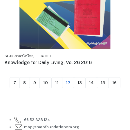
SHAN ภาษาไทใหญ่
06.OCT
Knowledge for Daily Living, Vol 26 2016
7
8
9
10
11
12
13
14
15
16
+66 53 328 134
map@mapfoundationcm.org