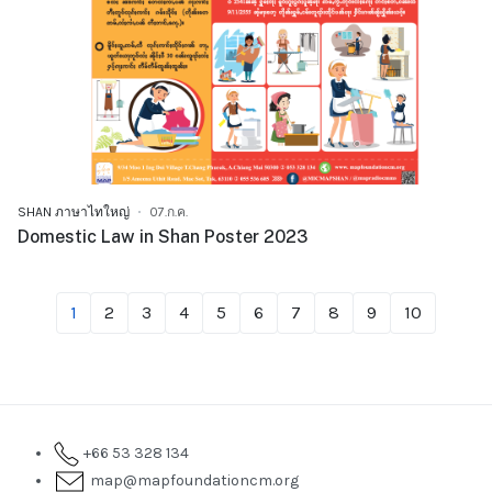
SHAN ภาษาไทใหญ่
07.ก.ค.
Domestic Law in Shan Poster 2023
1
2
3
4
5
6
7
8
9
10
+66 53 328 134
map@mapfoundationcm.org