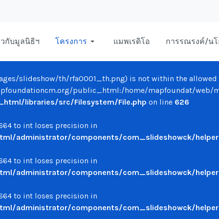
่ยวกับมูลนิธิฯ
โครงการ
แมพเรดิโอ
การรณรงค์/นโ
/images/slideshow/th/rfa0001_th.png) is not within the allowed 
oundationcm.org/public_html:/home/mapfoundat/web/mapfo
ml/libraries/src/Filesystem/File.php
on line
626
64 to int loses precision in
ml/administrator/components/com_slideshowck/helpers
64 to int loses precision in
ml/administrator/components/com_slideshowck/helpers
64 to int loses precision in
ml/administrator/components/com_slideshowck/helpers