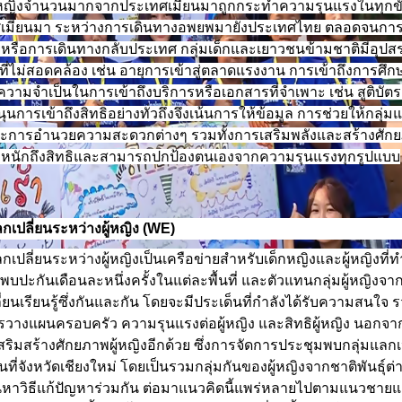
 ผู้หญิงจำนวนมากจากประเทศเมียนมาถูกกระทำความรุนแรงในทุกข
ระเทศเมียนมา ระหว่างการเดินทางอพยพมายังประเทศไทย ตลอดจนก
หรือการเดินทางกลับประเทศ กลุ่มเด็กและเยาวชนข้ามชาติมีอุปสร
ที่ไม่สอดคล้อง เช่น อายุการเข้าสู่ตลาดแรงงาน การเข้าถึงการศ
ความจำเป็นในการเข้าถึงบริการหรือเอกสารที่จำเพาะ เช่น สูติบัตร
การเข้าถึงสิทธิอย่างทั่วถึงจึงเน้นการให้ข้อมูล การช่วยให้กลุ่ม
ละการอำนวยความสะดวกต่างๆ รวมทั้งการเสริมพลังและสร้างศักยภ
ระหนักถึงสิทธิและสามารถปกป้องตนเองจากความรุนแรงทุกรูปแบบ
ปลี่ยนระหว่างผู้หญิง
(WE)
ปลี่ยนระหว่างผู้หญิงเป็นเครือข่ายสำหรับเด็กหญิงและผู้หญิงที
พบปะกันเดือนละหนึ่งครั้งในแต่ละพื้นที่ และตัวแทนกลุ่มผู้หญิงจาก
ี่ยนเรียนรู้ซึ่งกันและกัน โดยจะมีประเด็นที่กำลังได้รับความสนใจ รวม
ารวางแผนครอบครัว ความรุนแรงต่อผู้หญิง และสิทธิผู้หญิง นอกจา
เสริมสร้างศักยภาพผู้หญิงอีกด้วย ซึ่งการจัดการประชุมพบกลุ่มแลก
่มขึ้นที่จังหวัดเชียงใหม่ โดยเป็นรวมกลุ่มกันของผู้หญิงจากชาติพันธุ์
หาวิธีแก้ปัญหาร่วมกัน ต่อมาแนวคิดนี้แพร่หลายไปตามแนวชายแ