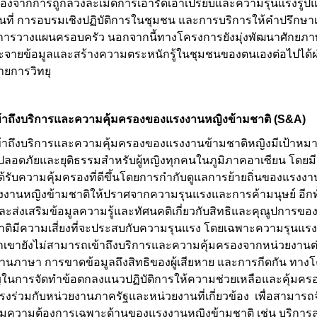
ป้องจากการถูกล่วงละเมิดการเอารัดเอาเปรียบและความรุนแรงรู
ื้นที่ การอบรมเชิงปฏิบัติการในชุมชน และการบริการให้คำปรึกษาเก
ะการวางแผนครอบครัว นอกจากนี้ทางโครงการยังมุ่งพัฒนาศักยภ
จายข้อมูลและสร้างความตระหนักรู้ในชุมชนของตนเองต่อไปได้ผ่าน
ยการวิทยุ
ข้าถึงบริการและความคุ้มครองของแรงงานหญิงข้ามชาติ
(S&A)
้าถึงบริการและความคุ้มครองของแรงงานข้ามชาติหญิงมีเป้าหมาย
อดภัยและยุติธรรมสำหรับผู้หญิงทุกคนในภูมิภาคอาเซียน โดยมีวั
รับความคุ้มครองที่ดีขึ้นโดยการกำกับดูแลการย้ายถิ่นของแรงงาน
งานหญิงข้ามชาติให้ปราศจากความรุนแรงและการค้ามนุษย์ อีกทั
และส่งเสริมข้อมูลความรู้และทัศนคติเกี่ยวกับสิทธิและคุณูปการข
ติมีความเสี่ยงที่จะประสบกับความรุนแรง โดยเฉพาะความรุนแ
กเขายังไม่สามารถเข้าถึงบริการและความคุ้มครองจากหน่วยงานต่าง
้านภาษา การขาดข้อมูลถึงสิทธิของผู้เสียหาย และการกีดกัน ทางโ
ในการจัดทำข้อตกลงแนวปฏิบัติการให้ความช่วยเหลือและคุ้มคร
รงร่วมกับหน่วยงานภาครัฐและหน่วยงานที่เกี่ยวข้อง เพื่อสามาร
ามความต้องการเฉพาะด้านของแรงงานหญิงข้ามชาติ เช่น บริการล