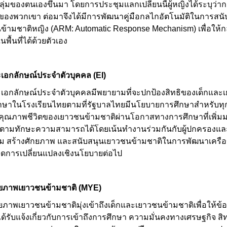
ตั้งกลุ่มของตนเองขึ้นมา โดยการประชุมแลกเปลี่ยนนี้ผู้หญิงได้ระบุว
องพวกเขา ต่อมาจึงได้มีการพัฒนาคู่มือกลไกอัตโนมัติในการสนับส
ามชาติหญิง (ARM: Automatic Response Mechanism) เพื่อให้กลุ่ม
้นที่ได้ด้วยตัวเอง
เอกลักษณ์ประจำตัวบุคคล
(EI)
อกลักษณ์ประจำตัวบุคคลมีพยายามที่จะปกป้องสิทธิของเด็กและเ
รศึกษาในโรงเรียนไทยตามที่รัฐบาลไทยมีนโยบายการศึกษาสำหรับทุก
าคุณภาพชีวิตของเยาวชนข้ามชาติผ่านโอกาสทางการศึกษาที่เพิ่ม
พตามทักษะความสามารถได้โดยเน้นทำงานร่วมกันกับผู้ปกครองและ
ริม สร้างศักยภาพ และสนับสนุนเยาวชนข้ามชาติในการพัฒนาเครือ
เกิดการเปลี่ยนแปลงเชิงนโยบายต่อไป
กยภาพเยาวชนข้ามชาติ
(MYE)
ภาพเยาวชนข้ามชาติมุ่งเข้าถึงเด็กและเยาวชนข้ามชาติเพื่อให้ข้อม
ได้รับแจ้งเกี่ยวกับการเข้าถึงการศึกษา ความมั่นคงทางเศรษฐกิจ 