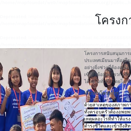
/home/mapfoundat/web/mapfoundationcm.org/public_ht
โครงกา
Deprecated
: Implicit conversion from float 46.388888888888
/home/mapfoundat/web/mapfoundationcm.org/public_ht
Deprecated
: Implicit conversion from float 46.388888888888
/home/mapfoundat/web/mapfoundationcm.org/public_ht
โครงการสนับสนุนการเข้
ประเทศเมียนมาที่อยู่ใ
อย่างยิ่งช่วงที่ต้องเ
เข้าถึงข้อมูลเกี่ยวกั
ได้อย่างทั่วถึง โดยโค
เกี่ยวกับโครงการ
ด้วยสาเหตุของสภาพกา
ทั้งครอบครัวต้องอพยพม
เหตุผลอะไรที่ทำให้แ
ดำรงชีวิตและเข้าถึงสิ