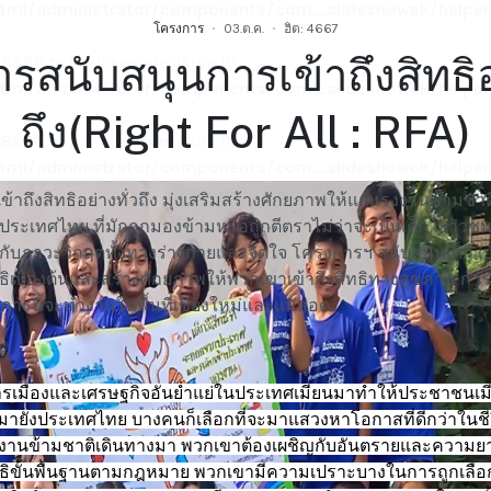
ml/administrator/components/com_slideshowck/helpers
โครงการ
03.ต.ค.
ฮิต: 4667
รสนับสนุนการเข้าถึงสิทธิอย
886 to int loses precision in
ml/administrator/components/com_slideshowck/helpers
ถึง(Right For All : RFA)
886 to int loses precision in
ml/administrator/components/com_slideshowck/helpers
าถึงสิทธิอย่างทั่วถึง มุ่งเสริมสร้างศักยภาพให้แก่แรงงานข้ามช
นประเทศไทย ที่มักถูกมองข้ามหรือถูกตีตราไม่ว่าจะเป็นเด็ก เยาวช
ผชิญกับภาวะวิกฤตทั้งทางร่างกายและจิตใจ โครงการฯ สนับสนุนเด็ก เ
บสิทธิเบื้องต้นและสร้างศักยภาพให้พวกเขาเข้าถึงสิทธิทางสุขภาพ ก
รงการนี้จะทำงานในพื้นที่เชียงใหม่และแม่สอด
รเมืองและเศรษฐกิจอันย่ำแย่ในประเทศเมียนมาทำให้ประชาชน
ายังประเทศไทย บางคนก็เลือกที่จะมาแสวงหาโอกาสที่ดีกว่าในชีวิ
รงงานข้ามชาติเดินทางมา พวกเขาต้องเผชิญกับอันตรายและความ
ทธิขั้นพื้นฐานตามกฎหมาย พวกเขามีความเปราะบางในการถูกเลือกปฏิ