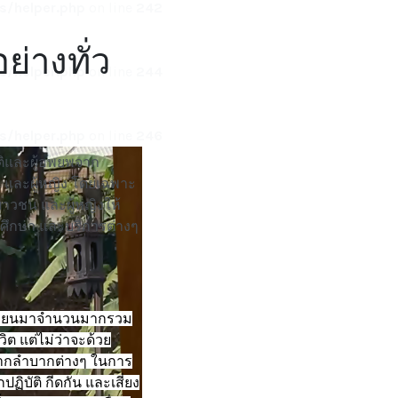
/helper.php
on line
242
่างทั่ว
/helper.php
on line
244
/helper.php
on line
246
าติและผู้อพยพจาก
น และผู้หญิง โดยเฉพาะ
ยาวชน และผู้หญิงให้
ารศึกษา และบริการต่างๆ
เมียนมาจำนวนมากรวม
ต แต่ไม่ว่าจะด้วย
ยากลำบากต่างๆ ในการ
บัติ กีดกัน และเสี่ยง