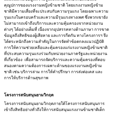
คุณูปการของแรงงานหญิงข้ามชาติ โดยแรงงานหญิงข้าม
ชาติมีความเสี่ยงที่จะประสบกับความรุนแรง โดยเฉพาะความ
รุนแรงในครอบครัวและความมีรุนแรงทางเพศ ซึ่งพวกเขายัง
ไม่สามารถเข้าถึงบริการและความคุ้มครองจากหน่วยงาน
ต่างๆ ได้อย่างเต็มที่ เนื่องจากอุปสรรคทางด้านภาษา การขาด
ข้อมูลถึงสิทธิของผู้เสียหาย และการกีดกัน ทางโครงการฯ จึง
ได้ตระหนักถึงความสำคัญในการจัดทำข้อตกลงแนวปฏิบัติ
การให้ความช่วยเหลือและคุ้มครองแก่แรงงานหญิงข้ามชาติ
ที่ประสบความรุนแรงร่วมกับหน่วยงานภาครัฐและหน่วยงาน
ที่เกี่ยวข้อง เพื่อสามารถจัดบริการและความคุ้มครองที่ตอบ
สนองตามความต้องการเฉพาะด้านของแรงงานหญิงข้าม
ชาติ เช่น บริการล่าม การให้คำปรึกษา การส่งต่อเคส และ
การให้บริการด้านสุขภาพ
โครงการสนับสนุนยามวิกฤต
โครงการสนับสนุนยามวิกฤตภายใต้โครงการสนับสนุนการ
เข้าถึงสิทธิอย่างทั่วถึงให้การสนับสนุนแรงงานข้ามชาติเด็ก