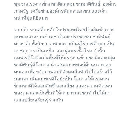
ชุมชนแรงงานข้ามชาติและชุมชนชาติพันธุ์, องค์กร
ภาครัฐ, เครือข่ายองค์กรพัฒนาเอกชน และเจ้า
หน้าที่มูลนิธิแมพ
จาก ที่กระแสสื่อหลักในประเทศไทยได้ผลิตซ้ำภาพ
ลบของแรงงานข้ามชาติและประชาชน ชาติพันธุ์
ต่างๆ อีกทั้งนิยามว่าพวกเขาเป็นผู้ไร้การศึกษา เป็น
อาชญากร เป็นเหยื่อ และผู้แพร่เชื้อโรค ดังนั้น
แมพเรดิโอจึงเป็นพื้นที่ให้แรงงานข้ามชาติและกลุ่ม
ชาติพันธุ์มีโอกาส นำเสนอภาพพจน์ด้านบวกของ
ตนเอง เพื่อขจัดภาพลบที่สังคมสื่อทั่วไปได้สร้างไว้
นอกจากนั้นแมพเรดิโอยังเป็น โอกาสให้แรงงาน
ข้ามชาติได้ออกสิทธิ์ ออกเสียง แสดงความคิดเห็น
ของตน และเป็นพื้นที่ให้สาธารณะชนทั่วไปได้มา
แลกเปลี่ยนเรียนรู้ร่วมกัน