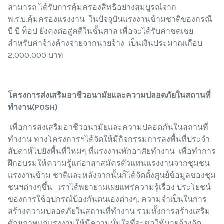
สามารถ ได้รับการคุ้มครองสิทธิอย่างสมบูรณ์จาก
พ.ร.บ.คุ้มครองแรงงาน ในปัจจุบันแรงงานข้ามชาติของกรณี
บี บี ท็อป ยังคงต่อสู่คดีในชั้นศาล เพื่อจะได้รับค่าชดเชย
สำหรับค่าจ้างค้างจ่ายจากนายจ้าง เป็นเงินประมาณเกือบ
2,000,000 บาท
โครงการส่งเสริมอาชีวอนามัยและความปลอดภัยในสถานที่
ทำงาน(POSH)
เพื่อการส่งเสริมอาชีวอนามัยและความปลอดภันในสถานที่
ทำงาน ทางโครงการฯได้จัดให้มีกิจกรรมการลงพื้นที่ประจำ
สัปดาห์ไปยังพื้นที่ใหม่ๆ ที่แรงงานพักอาศัยทำงาน เพื่อทำการ
ฝึกอบรมให้ความรู้แก่อาสาสมัครตัวแทนแรงงานจากชุมชน
แรงงานข้าม ชาติและหลังจากนั้นก็ได้จัดตั้งศูนย์ข้อมูลของชุม
ชนฯต่างๆขึ้น เราได้พยายามเผยแพร่ความรู้เรื่อง ประโยชน์
ของการใช้อุปกรณ์ป้องกันตนเองต่างๆ, ความจำเป็นในการ
สร้างความปลอดภัยในสถานที่ทำงาน รวมทั้งการสร้างเสริม
ศักยภาพแก่แรงงานให้มีความมั่นใจที่จะขอให้นายจ้างจัด