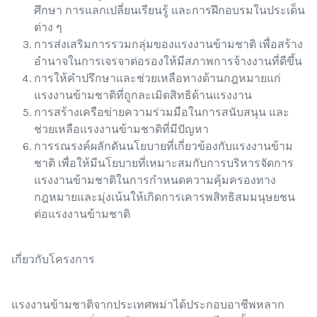
ศึกษา การแลกเปลี่ยนเรียนรู้ และการฝึกอบรมในประเด็น
ต่าง ๆ
การส่งเสริมการรวมกลุ่มของแรงงานข้ามชาติ เพื่อสร้าง
อำนาจในการเจรจาต่อรองให้มีสภาพการจ้างงานที่ดีขึ้น
การให้คำปรึกษาและช่วยเหลือทางด้านกฎหมายแก่
แรงงานข้ามชาติที่ถูกละเมิดสิทธิด้านแรงงาน
การสร้างเครือข่ายความร่วมมือในการสนับสนุน และ
ช่วยเหลือแรงงานข้ามชาติที่มีปัญหา
การรณรงค์ผลักดันนโยบายที่เกี่ยวข้องกับแรงงานข้าม
ชาติ เพื่อให้มีนโยบายที่เหมาะสมกับการบริหารจัดการ
แรงงานข้ามชาติในการกำหนดความคุ้มครองทาง
กฎหมายและมุ่งเน้นให้เกิดการเคารพสิทธิสมมนุษยชน
ต่อแรงงานข้ามชาติ
เกี่ยวกับโครงการ
แรงงานข้ามชาติจากประเทศพม่าได้ประกอบอาชีพหลาก