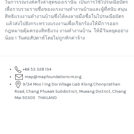
ในการรณรงค์ครั้งล่าสุดของเรานั้น เป็นการใช้ไปรษณียบัตร
เพื่อรวบรวมรายชื่อของแรงงานทำงานบ้านและผู้ที่สนับ สนุน
สิทธิแรงงานทำงานบ้านซึ่งได้ลงลายมือชื่อในไปรษณียบัตร
แล้วส่งไปยังกระทรวงแรงงานเพื่อเรียกร้องให้มีการออก
กฎหมายคุ้มครองสิทธิแรง งานทำงานบ้าน ให้มีวันหยุดอย่าง
น้อย 1 วันต่อสัปดาห์โดยไม่ถูกหักค่าจ้าง
+66 53 328 134
map@mapfoundationcm.org
9/34 Moo 1 Ing Doi Village Liab Klong Chonprathan
Road, Chang Phueak Subdistrict, Mueang District, Chiang
Mai 50300 THAILAND