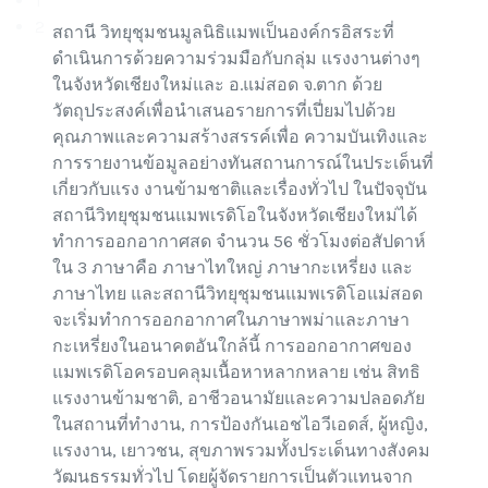
1
2
สถานี วิทยุชุมชนมูลนิธิแมพเป็นองค์กรอิสระที่
ดำเนินการด้วยความร่วมมือกับกลุ่ม แรงงานต่างๆ
ในจังหวัดเชียงใหม่และ อ.แม่สอด จ.ตาก ด้วย
วัตถุประสงค์เพื่อนำเสนอรายการที่เปี่ยมไปด้วย
คุณภาพและความสร้างสรรค์เพื่อ ความบันเทิงและ
การรายงานข้อมูลอย่างทันสถานการณ์ในประเด็นที่
เกี่ยวกับแรง งานข้ามชาติและเรื่องทั่วไป ในปัจจุบัน
สถานีวิทยุชุมชนแมพเรดิโอในจังหวัดเชียงใหม่ได้
ทำการออกอากาศสด จำนวน 56 ชั่วโมงต่อสัปดาห์
ใน 3 ภาษาคือ ภาษาไทใหญ่ ภาษากะเหรี่ยง และ
ภาษาไทย และสถานีวิทยุชุมชนแมพเรดิโอแม่สอด
จะเริ่มทำการออกอากาศในภาษาพม่าและภาษา
กะเหรี่ยงในอนาคตอันใกล้นี้ การออกอากาศของ
แมพเรดิโอครอบคลุมเนื้อหาหลากหลาย เช่น สิทธิ
แรงงานข้ามชาติ, อาชีวอนามัยและความปลอดภัย
ในสถานที่ทำงาน, การป้องกันเอชไอวีเอดส์, ผู้หญิง,
แรงงาน, เยาวชน, สุขภาพรวมทั้งประเด็นทางสังคม
วัฒนธรรมทั่วไป โดยผู้จัดรายการเป็นตัวแทนจาก