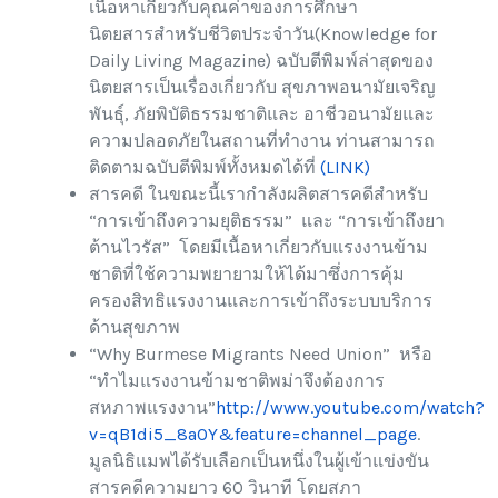
เนื้อหาเกี่ยวกับคุณค่าของการศึกษา
นิตยสารสำหรับชีวิตประจำวัน(Knowledge for
Daily Living Magazine) ฉบับตีพิมพ์ล่าสุดของ
นิตยสารเป็นเรื่องเกี่ยวกับ สุขภาพอนามัยเจริญ
พันธุ์, ภัยพิบัติธรรมชาติและ อาชีวอนามัยและ
ความปลอดภัยในสถานที่ทำงาน ท่านสามารถ
ติดตามฉบับตีพิมพ์ทั้งหมดได้ที่
(LINK)
สารคดี ในขณะนี้เรากำลังผลิตสารคดีสำหรับ
“การเข้าถึงความยุติธรรม” และ “การเข้าถึงยา
ต้านไวรัส” โดยมีเนื้อหาเกี่ยวกับแรงงานข้าม
ชาติที่ใช้ความพยายามให้ได้มาซึ่งการคุ้ม
ครองสิทธิแรงงานและการเข้าถึงระบบบริการ
ด้านสุขภาพ
“Why Burmese Migrants Need Union” หรือ
“ทำไมแรงงานข้ามชาติพม่าจึงต้องการ
สหภาพแรงงาน”
http://www.youtube.com/watch?
v=qB1di5_8aOY&feature=channel_page
.
มูลนิธิแมพได้รับเลือกเป็นหนึ่งในผู้เข้าแข่งขัน
สารคดีความยาว 60 วินาที โดยสภา