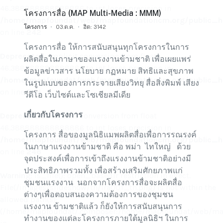
46.388888888888886 to int loses precision in
โครงการสื่อ (MAP Multi-Media : MMM)
/home/mapfoundat/web/mapfoundationcm.org/public_ht
โครงการ
03.ต.ค.
ฮิต: 3142
on line
242
โครงการสื่อ ให้การสนับสนุนทุกโครงการในการ
Deprecated
: Implicit conversion from float
ผลิตสื่อในภาษาของแรงงานข้ามชาติ เพื่อเผยแพร่
46.388888888888886 to int loses precision in
ข้อมูลข่าวสาร นโยบาย กฏหมาย สิทธิและสุขภาพ
/home/mapfoundat/web/mapfoundationcm.org/public_ht
ในรูปแบบของการกระจายเสียงวิทยุ สื่อสิ่งพิมพ์ เสียง
on line
244
วีดีโอ เว็บไซต์และโซเชียลมีเดีย
เกี่ยวกับโครงการ
Deprecated
: Implicit conversion from float
46.388888888888886 to int loses precision in
โครงการ สื่อของมูลนิธิแมพผลิตสื่อเพื่อการรณรงค์
/home/mapfoundat/web/mapfoundationcm.org/public_ht
ในภาษาแรงงานข้ามชาติ คือ พม่า ไทใหญ่ ด้วย
on line
246
จุดประสงค์เพื่อการเข้าถึงแรงงานข้ามชาติอย่างมี
ประสิทธิภาพรวมทั้ง เพื่อสร้างเสริมศักยภาพแก่
Warning
: is_file(): open_basedir restriction in effect.
ชุมชนแรงงาน นอกจากโครงการสื่อจะผลิตสื่อ
File(/images/slideshow/th/lra001_th.png) is not within the
ต่างๆเพื่อตอบสนองความต้องการของชุมชน
allowed path(s):
แรงงาน ข้ามชาติแล้ว ก็ยังให้การสนับสนุนการ
(/home/mapfoundat/.composer:/home/mapfoundat/web/mapf
ทำงานของแต่ละโครงการภายใต้มูลนิธิฯ ในการ