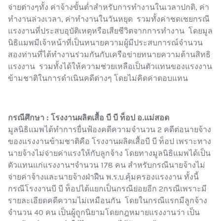
จ่ายต่างๆทั้ง ค่าจ้างขั้นต่ำสำหรับการทำงานในเวลาปกติ, ค่า
ทำงานล่วงเวลา, ค่าทำงานในวันหยุด รวมทั้งค่าชดเชยกรณี
แรงงานที่ประสบอุบัติเหตุหรือเสียชีวิตจากการทำงาน โดยมูล
นิธิแมพมีเจ้าหน้าที่เป็นทนายความผู้มีประสบการณ์จำนวน
สองท่านที่ได้ทำงานร่วมกันกับเครือข่ายทนายความด้านสิทธิ
แรงงาน รวมทั้งได้ให้ความช่วยเหลือเป็นตัวแทนของแรงงาน
ข้ามชาติในการดำเนินคดีต่างๆ โดยไม่คิดค่าตอบแทน
กรณีศึกษา : โรงงานผลิตเสื้อ บี บี ท็อป อ.แม่สอด
มูลนิธิแมพได้ทำการยื่นฟ้องคดีความจำนวน 2 คดีต่อนายจ้าง
ของแรงงานข้ามชาติคือ โรงงานผลิตเสื้อบี บี ท็อป เพราะทาง
นายจ้างไม่จ่ายค่าแรงให้กับลูกจ้าง โดยทางมูลนิธิแมพได้เป็น
ตัวแทนแก่แรงงานฯจำนวน 178 คน สำหรับกรณีนายจ้างไม่
จ่ายค่าจ้างและนายจ้างฝ่าฝืน พ.ร.บ.คุ้มครองแรงงาน ทั้งนี้
กรณีโรงงานบี บี ท็อปได้แยกเป็นกรณีย่อยอีก 2กรณีเพราะมี
รายละเอียดคดีความไม่เหมือนกัน โดยในกรณีแรกมีลูกจ้าง
จำนวน 40 คน เป็นผู้ถูกนิยามโดยกฎหมายแรงงานว่า เป็น