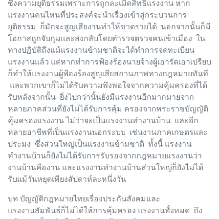
ซึ่งความยุติธรรมเพราะการถูกละเมิดสิทธิแรงงาน หาก
แรงงานคนไหนที่ประสงค์จะนำเรื่องเข้าสู่กระบวนการ
ยุติธรรม ก็มักจะสูญเสียงานทำให้ขาดรายได้ นอกจากนั้นก็มี
โอกาสถูกจับกุมและส่งกลับโดยตำรวจตรวจคนเข้าเมือง ใน
ทางปฏิบัติถึงแม้แรงงานข้ามชาติจะได้ทำการจดทะเบียน
แรงงานแล้ว แต่หากทำการฟ้องร้องนายจ้างผู้เอารัดเอาเปรียบ
ก็ทำให้แรงงานผู้ฟ้องร้องสูญเสียสถานภาพทางกฎหมายทันที
และพวกเขาก็ไม่ได้รับความพึงพอใจจากความคุ้มครองที่ได้
รับหลังจากนั้น ยิ่งไปกว่านั้นยังมีแรงงานอีกมากมายจาก
หลายภาคส่วนที่ยังไม่ได้รับการคุ้ม ครองจากพระราชบัญญัติ
คุ้มครองแรงงาน ไม่ว่าจะเป็นแรงงานทำงานบ้าน และอีก
หลายอาชีพที่เป็นแรงงานนอกระบบ เช่นงานภาคเกษตรและ
ประมง ซึ่งส่วนใหญ่เป็นแรงงานข้ามชาติ ทั้งนี้ แรงงาน
ทำงานบ้านก็ยังไม่ได้รับการรับรองจากกฎหมายแรงงานว่า
งานบ้านคืองาน และแรงงานทำงานบ้านส่วนใหญ่ก็ยังไม่ได้
รับแม้วันหยุดเพียงสัปดาห์ละหนึ่งวัน
บท บัญญัติกฎหมายไทยเรื่องประกันสังคมและ
แรงงานสัมพันธ์ก็ไม่ได้ให้การคุ้มครอง แรงงานทั้งหมด ถึง