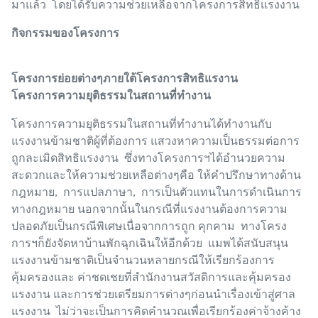
มาแล้ว โดยได้รับความช่วยเหลือจากโครงการสิทธิแรงงาน
กิจกรรมของโครงการ
โครงการย่อยต่างๆภายใต้โครงการสิทธิแรงาน
โครงการความยุติธรรมในสถานที่ทำงาน
โครงการความยุติธรรมในสถานที่ทำงานได้ทำงานกับ
แรงงานข้ามชาติผู้ที่ต้องการ แสวงหาความเป็นธรรมต่อการ
ถูกละเมิดสิทธิแรงงาน ซึ่งทางโครงการฯได้อำนวยความ
สะดวกและให้ความช่วยเหลือต่างๆคือ ให้คำปรึกษาทางด้าน
กฎหมาย, การแปลภาษา, การเป็นตัวแทนในการดำเนินการ
ทางกฎหมาย นอกจากนั้นในกรณีที่แรงงานต้องการความ
ปลอดภัยเป็นกรณีพิเศษเนื่อจากการถูก คุกคาม ทางโครง
การฯก็ยังจัดหาบ้านพักฉุกเฉินให้อีกด้วย แมพได้สนับสนุน
แรงงานข้ามชาติเป็นจำนวนหลายกรณีให้เรียกร้องการ
คุ้มครองและ ค่าชดเชยที่สำนักงานสวัสดิการและคุ้มครอง
แรงงาน และการช่วยเตรียมการต่างๆก่อนนำเรื่องเข้าสู่ศาล
แรงงาน ไม่ว่าจะเป็นการคิดคำนวณเพื่อเรียกร้องค่าจ้างค้าง