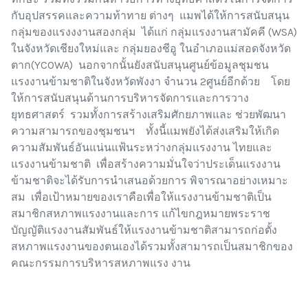
กับอุปสรรคและความท้าทาย ต่างๆ แมพได้ให้การสนับสนุน
กลุ่มของแรงงงานสองกลุ่ม ได้แก่ กลุ่มแรงงานสามัคคี (WSA)
ในจังหวัดเชียงใหม่และ กลุ่มยองชีอู ในอำเภอแม่สอดจังหวัด
ตาก(YCOWA) นอกจากนั้นยังสนับสนุนศูนย์ข้อมูลชุมชน
แรงงานข้ามชาติในจังหวัดพังงา จำนวน 2ศูนย์อีกด้วย โดย
ให้การสนับสนุนด้านการบริหารจัดการและการวาง
ยุทธศาสตร์ รวมทั้งการสร้างเสริมศักยภาพและ ช่วยพัฒนา
ความสามารถของชุมชนฯ ทั้งนี้แมพยังได้ส่งเสริมให้เกิด
ความสัมพันธ์อันแน่นแฟ้นระหว่างกลุ่มแรงงาน ไทยและ
แรงงานข้ามชาติ เพื่อสร้างความมั่นใจว่าประเด็นแรงงาน
ข้ามชาติจะได้รับการนำเสนอด้วยการ พิจารณาอย่างเหมาะ
สม เพื่อเป้าหมายของเราคือเพื่อให้แรงงานข้ามชาติเป็น
สมาชิกสหภาพแรงงานและการ แก้ไขกฎหมายพระราช
บัญญัติแรงงานสัมพันธ์ให้แรงงานข้ามชาติสามารถก่อตั้ง
สหภาพแรงงานของตนเองได้รวมทั้งสามารถเป็นสมาชิกของ
คณะกรรมการบริหารสหภาพแรง งาน