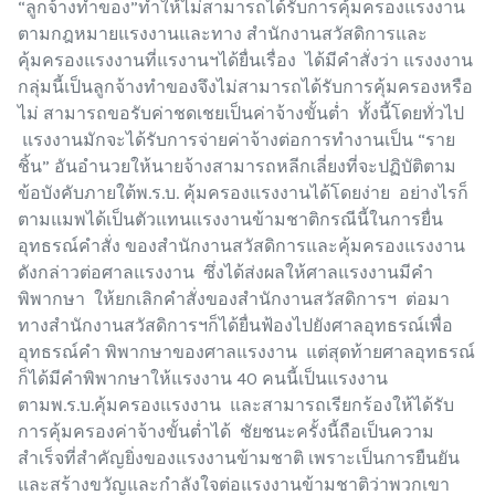
“ลูกจ้างทำของ”ทำให้ไม่สามารถได้รับการคุ้มครองแรงงาน
ตามกฎหมายแรงงานและทาง สำนักงานสวัสดิการและ
คุ้มครองแรงงานที่แรงานฯได้ยื่นเรื่อง ได้มีคำสั่งว่า แรงงงาน
กลุ่มนี้เป็นลูกจ้างทำของจึงไม่สามารถได้รับการคุ้มครองหรือ
ไม่ สามารถขอรับค่าชดเชยเป็นค่าจ้างขั้นต่ำ ทั้งนี้โดยทั่วไป
แรงงานมักจะได้รับการจ่ายค่าจ้างต่อการทำงานเป็น “ราย
ชิ้น” อันอำนวยให้นายจ้างสามารถหลีกเลี่ยงที่จะปฏิบัติตาม
ข้อบังคับภายใต้พ.ร.บ. คุ้มครองแรงงานได้โดยง่าย อย่างไรก็
ตามแมพได้เป็นตัวแทนแรงงานข้ามชาติกรณีนี้ในการยื่น
อุทธรณ์คำสั่ง ของสำนักงานสวัสดิการและคุ้มครองแรงงาน
ดังกล่าวต่อศาลแรงงาน ซึ่งได้ส่งผลให้ศาลแรงงานมีคำ
พิพากษา ให้ยกเลิกคำสั่งของสำนักงานสวัสดิการฯ ต่อมา
ทางสำนักงานสวัสดิการฯก็ได้ยื่นฟ้องไปยังศาลอุทธรณ์เพื่อ
อุทธรณ์คำ พิพากษาของศาลแรงงาน แต่สุดท้ายศาลอุทธรณ์
ก็ได้มีคำพิพากษาให้แรงงาน 40 คนนี้เป็นแรงงาน
ตามพ.ร.บ.คุ้มครองแรงงาน และสามารถเรียกร้องให้ได้รับ
การคุ้มครองค่าจ้างขั้นต่ำได้ ชัยชนะครั้งนี้ถือเป็นความ
สำเร็จที่สำคัญยิ่งของแรงงานข้ามชาติ เพราะเป็นการยืนยัน
และสร้างขวัญและกำลังใจต่อแรงงานข้ามชาติว่าพวกเขา